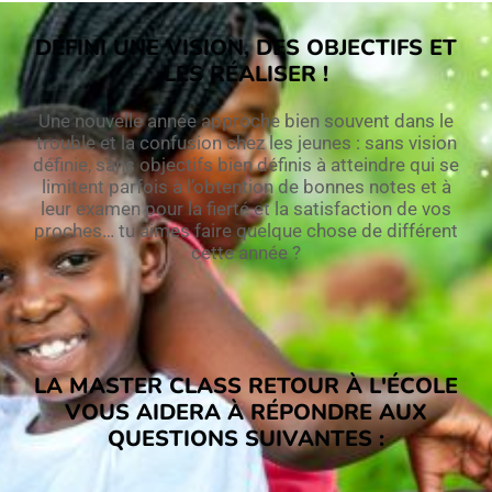
DÉFINI UNE VISION, DES OBJECTIFS ET
LES RÉALISER !
Une nouvelle année approche bien souvent dans le
trouble et la confusion chez les jeunes : sans vision
définie, sans objectifs bien définis à atteindre qui se
limitent parfois à l’obtention de bonnes notes et à
leur examen pour la fierté et la satisfaction de vos
proches… tu aimes faire quelque chose de différent
cette année ?
LA MASTER CLASS RETOUR À L'ÉCOLE
VOUS AIDERA À RÉPONDRE AUX
QUESTIONS SUIVANTES :