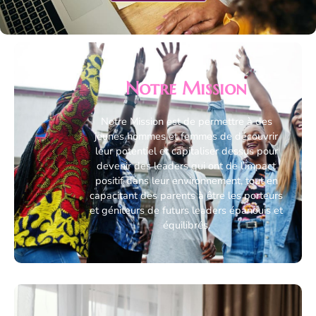
Notre Mission
Notre Mission est de permettre à des
jeunes hommes et femmes de découvrir
leur potentiel et capitaliser dessus pour
devenir des leaders qui ont de l’impact
positif dans leur environnement, tout en
capacitant des parents à être les porteurs
et géniteurs de futurs leaders épanouis et
équilibrés.