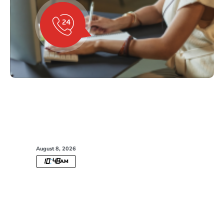
August 8, 2026
10
:
48
AM
GET STARTED