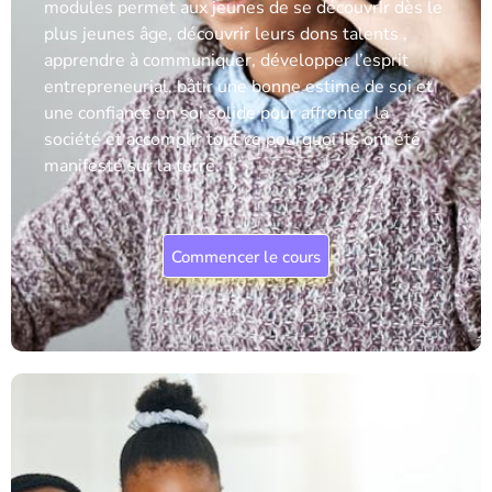
modules permet aux jeunes de se découvrir dès le
plus jeunes âge, découvrir leurs dons talents ,
apprendre à communiquer, développer l’esprit
entrepreneurial, bâtir une bonne estime de soi et
une confiance en soi solide pour affronter la
société et accomplir tout ce pourquoi ils ont été
manifesté sur la terre.
Commencer le cours