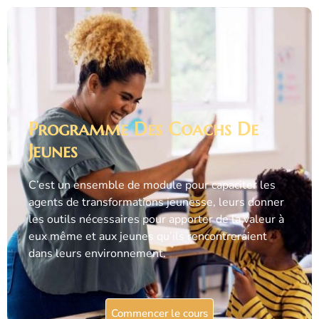
Programme Des Coachs De
Jeunes
C’est un ensemble de module pour capaciter les
agents de transformations jeunesse, leurs donner
les outils nécessaires pour apporter de la valeur à
eux même et aux jeunes qu’ils rencontreraient
dans leurs environnement.
Commencer le cours