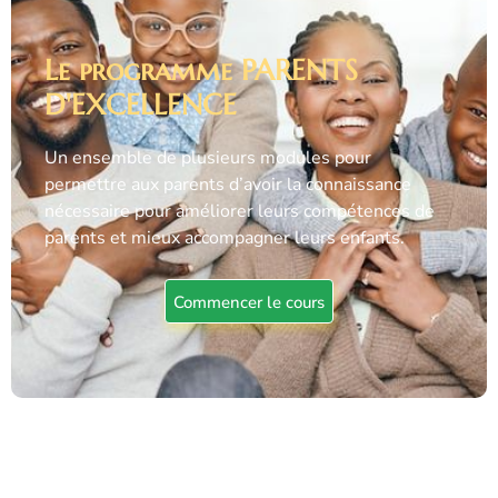
Le programme PARENTS
D'EXCELLENCE
Un ensemble de plusieurs modules pour
permettre aux parents d’avoir la connaissance
nécessaire pour améliorer leurs compétences de
parents et mieux accompagner leurs enfants.
Commencer le cours