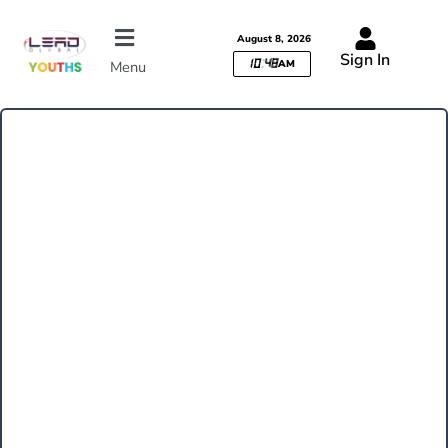
Skip
to
August 8, 2026
Sign In
content
Menu
10
:
48
AM
REVEILLEZ LE
LEADER QUI
SOMMEILLE EN